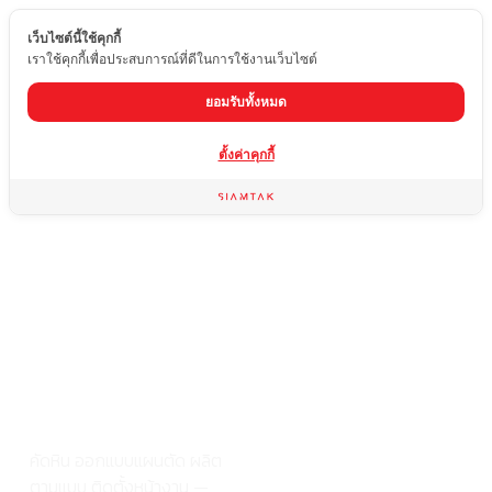
เว็บไซต์นี้ใช้คุกกี้
TH
เราใช้คุกกี้เพื่อประสบการณ์ที่ดีในการใช้งานเว็บไซต์
ยอมรับทั้งหมด
จากแผ่นหิน
ตั้งค่าคุกกี้
ถึงผลงาน
สำเร็จ
ครบจบที่
เดียว ที่สยาม
ตาก
คัดหิน ออกแบบแผนตัด ผลิต
ตามแบบ ติดตั้งหน้างาน —