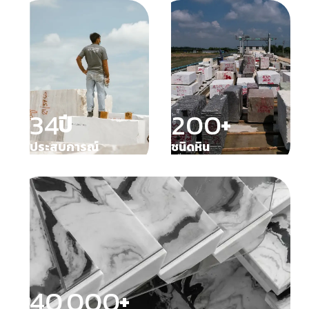
34
200
ปี
+
ประสบการณ์
ชนิดหิน
40,000
+