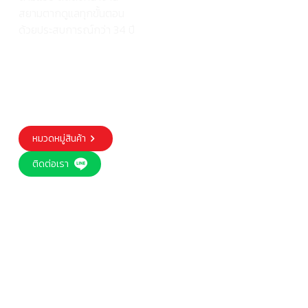
สยามตากดูแลทุกขั้นตอน
ด้วยประสบการณ์กว่า 34 ปี
หมวดหมู่สินค้า
ติดต่อเรา
Our trusted customers