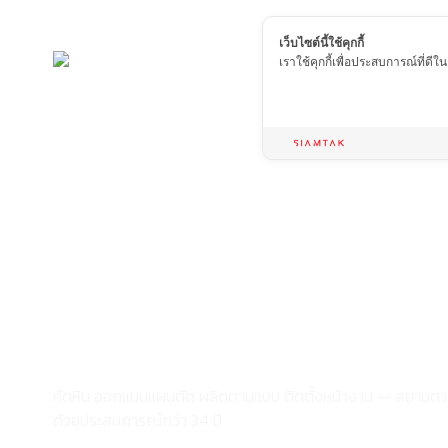
เว็บไซต์นี้ใช้คุกกี้
เราใช้คุกกี้เพื่อประสบการณ์ที่ดี
จากแผ่นหินถึงผ
สำเร็จ
ครบจบที่เดียว ที
คัดหิน ออกแบบแผนตัด ผลิตตามแบบ ติดตั้งหน้างาน — สยามตา
ด้วยประสบการณ์กว่า 34 ปี