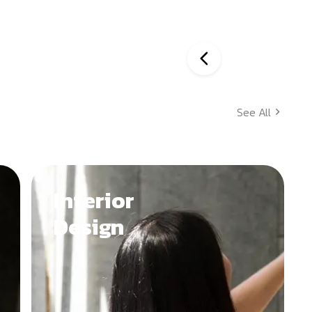
See All
Interior
Design