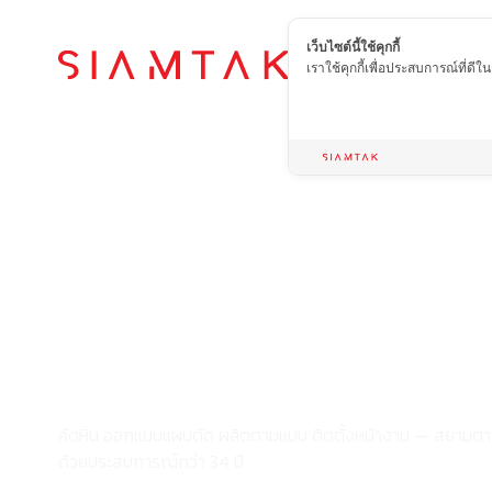
เว็บไซต์นี้ใช้คุกกี้
เราใช้คุกกี้เพื่อประสบการณ์ที่ดี
จากแผ่นหินถึงผ
สำเร็จ
ครบจบที่เดียว ที
คัดหิน ออกแบบแผนตัด ผลิตตามแบบ ติดตั้งหน้างาน — สยามตา
ด้วยประสบการณ์กว่า 34 ปี