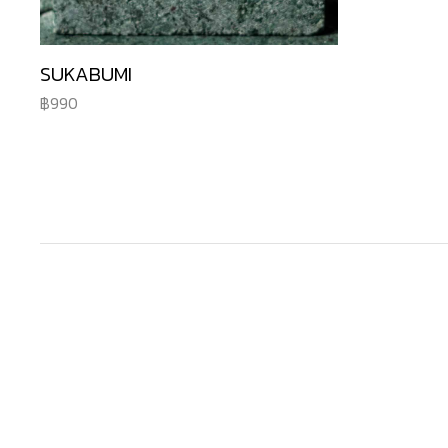
SUKABUMI
990