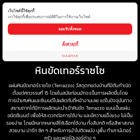
เว็บไซต์นี้ใช้คุกกี้
TH
เราใช้คุกกี้เพื่อประสบการณ์ที่ดีในการใช้งานเว็บไซต์
ยอมรับทั้งหมด
ตั้งค่าคุกกี้
Home
ประเภทสินค้า
หินสังเคราะห์
หินขัดเทอร์ราซโซ
หินขัดเทอร์ราซโซ
แผ่น
หินขัดเทอร์ราซโซ (Terrazzo)
วัสดุตกแต่งบ้านที่มีต้นกำเนิด
ตั้งแต่ศตวรรษที่ 15 โดยในสมัยก่อนมักจะเป็นการผลิตขึ้นโดย
การนำเศษหินและซีเมนต์ไปผลิตกับที่หน้างานเลย แต่ในปัจจุบันทาง
สยามตากได้มีการผลิตและนำเข้าหินขัด Terrazzo แบบเป็นแผ่น
ชนิดซีเมนต์ เพื่อให้สะดวกต่อการใช้งาน และมีความแข็งแรง ไม่เป็น
รอยง่าย โดยมีหลากหลายสีให้เลือกใช้งาน ทั้งสีปกติ หรือสีพาสเทล
สวยงาม น่ารัก ชิค ๆ สำหรับการนำไปติดผนัง ปูพื้น ทำเคาน์เตอร์
ครัว และเฟอร์นิเจอร์ต่าง ๆ