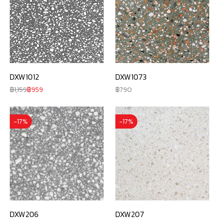
DXW1012
DXW1073
1,159
959
790
-17%
-17%
DXW206
DXW207