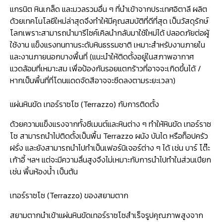
แกรนิต หินเกล็ด และมวลรวมอื่น ๆ ที่นำเข้าจากประเทศอิตาลี ผลิต
ด้วยเทคโนโลยีใหม่ล่าสุดจึงทำให้มีคุณสมบัติที่ดีที่สุด เป็นวัสดุรักษ์
โลกเพราะสามารถนำมารีไซค์เคิลนำกลับมาใช้ใหม่ได้ ปลอดภัยต่อผู้
ใช้งาน แข็งแรงทนทานระดับหินธรรมชาติ เหมาะสำหรับงานภายใน
และงานภายนอกบางพื้นที่ (แนะนำให้ติดตั้งอยู่ในสภาพอากาศ
แวดล้อมที่เหมาะสม เพื่อป้องกันรอยแตกร้าวที่อาจจะเกิดขึ้นได้ /
หากเป็นพื้นที่ที่โดนแดดจัดสีอาจจะซีดลงตามระยะเวลา)
แผ่นหินขัด เทอร์ราซโซ (Terrazzo) กับการติดตั้ง
ด้วยความแข็งแรงจากทั้งซีเมนต์และหินต่าง ๆ ทำให้หินขัด เทอร์ราซ
โซ สามารถนำไปติดตั้งเป็นพื้น Terrazzo ผนัง บันได หรือท็อปครัว
ฝรั่ง และยังสามารถนำไปทำเป็นเฟอร์นิเจอร์ต่าง ๆ ได้ เช่น บาร์ โต๊ะ
เก้าอี้ ฯลฯ แต่จะมีความลื่นสูงจึงไม่เหมาะกับการนำไปทำในส่วนเปียก
เช่น พื้นห้องน้ำ เป็นต้น
เทอร์ราซโซ (Terrazzo) ของสยามตาก
สยามตากนำเข้าแผ่นหินขัดเทอร์ราซโซสำเร็จรูปคุณภาพสูงจาก