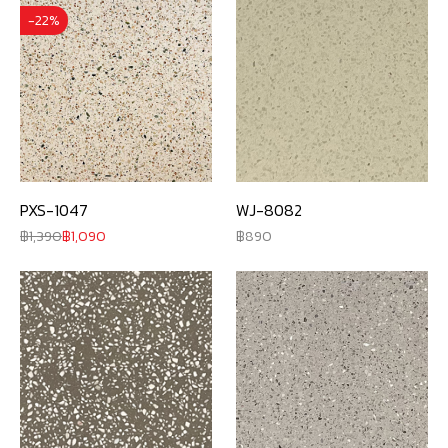
-22%
PXS-1047
WJ-8082
1,390
1,090
890