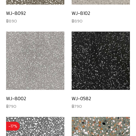
WJ-8092
WJ-8102
890
890
WJ-0582
WJ-8002
790
790
-17%