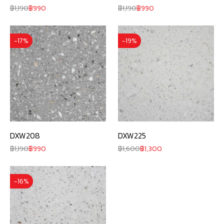
1,190
990
1,190
990
-17%
-19%
DXW208
DXW225
1,190
990
1,600
1,300
-16%