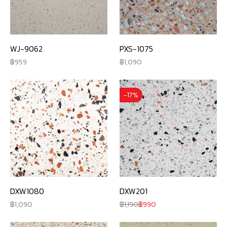
WJ-9062
PXS-1075
959
1,090
-17%
DXW1080
DXW201
1,090
1,190
990