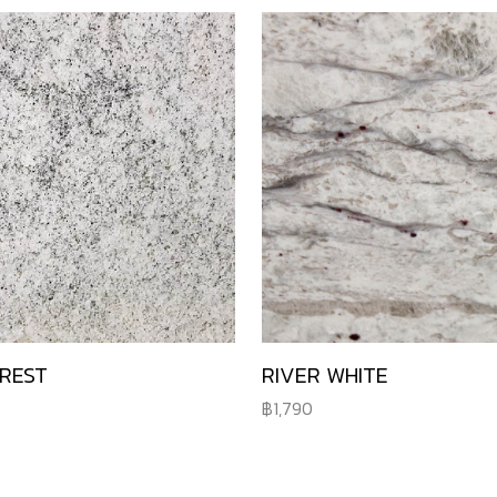
REST
RIVER WHITE
1,790