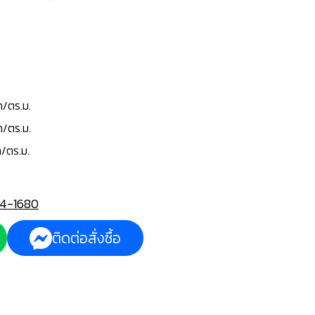
ท/ตร.ม.
ท/ตร.ม.
/ตร.ม.
4-1680
ติดต่อสั่งซื้อ