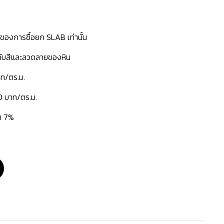
นของการซื้อยก SLAB เท่านั้น
่กับสีและลวดลายของหิน
าท/ตร.ม.
0 บาท/ตร.ม.
่ม 7%