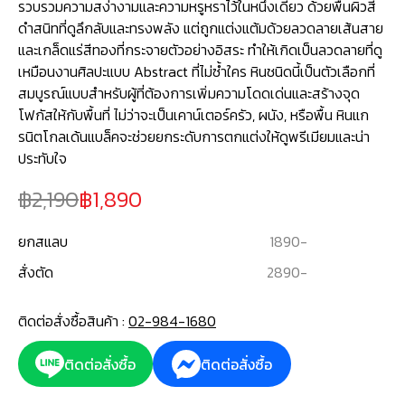
รวบรวมความสง่างามและความหรูหราไว้ในหนึ่งเดียว ด้วยพื้นผิวสี
ดำสนิทที่ดูลึกลับและทรงพลัง แต่ถูกแต่งแต้มด้วยลวดลายเส้นสาย
และเกล็ดแร่สีทองที่กระจายตัวอย่างอิสระ ทำให้เกิดเป็นลวดลายที่ดู
เหมือนงานศิลปะแบบ Abstract ที่ไม่ซ้ำใคร หินชนิดนี้เป็นตัวเลือกที่
สมบูรณ์แบบสำหรับผู้ที่ต้องการเพิ่มความโดดเด่นและสร้างจุด
โฟกัสให้กับพื้นที่ ไม่ว่าจะเป็นเคาน์เตอร์ครัว, ผนัง, หรือพื้น หินแก
รนิตโกลเด้นแบล็คจะช่วยยกระดับการตกแต่งให้ดูพรีเมียมและน่า
ประทับใจ
2,190
1,890
ยกสแลบ
1890
-
สั่งตัด
2890
-
ติดต่อสั่งซื้อสินค้า :
02-984-1680
ติดต่อสั่งซื้อ
ติดต่อสั่งซื้อ