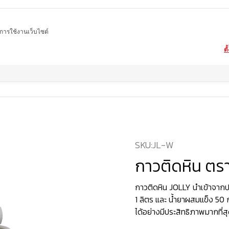
ในการใช้งานเว็บไซต์
ตั
ome
สินค้า
ผลิตภัณฑ์สำหรับการติดตั้งและซ่อมแซม
กาวติดหิน ตรา JOLLY : J
SKU:
JL-W
กาวติดหิน ตร
กาวติดหิน JOLLY นำเข้าจากป
1 ลิตร และ น้ำยาผสมแข็ง 50 
ได้อย่างมีประสิทธิภาพมากที่ส