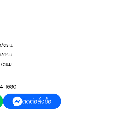
ท/ตร.ม.
ท/ตร.ม.
/ตร.ม.
4-1680
ติดต่อสั่งซื้อ