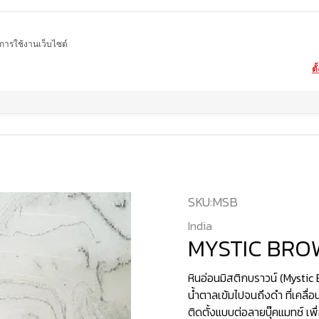
ในการใช้งานเว็บไซต์
ตั
Home
สินค้า
หินอ่อน
MYSTIC BROWN
SKU:
MSB
India
MYSTIC BR
หินอ่อนมิสติกบราวน์ (Mystic 
น้ำตาลเข้มไปจนถึงดำ ที่เคลื่
ติดตั้งแบบต่อลายบุ๊คแมทช์ เพื่