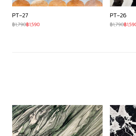
PT-27
PT-26
1,790
1,590
1,790
1,59