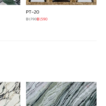
PT-20
1,790
1,590