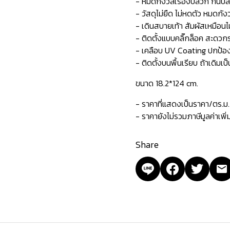
- หมดกังวลเรื่องปลวก กันป
- วัสดุไม่ยืด ไม่หดตัว หมดกังว
- เดินสบายเท้า สัมผัสเหมือนไม
- ติดตั้งแบบคลิ๊กล็อค สะดวกร
- เคลือบ UV Coating ปกป้องกั
- ติดตั้งบนพื้นเรียบ ถ้าเดิมเป
ขนาด 18.2*124 cm.
- ราคาที่แสดงเป็นราคา/ตร.ม.
- ราคายังไม่รวมภาษีมูลค่าเพิ
Share