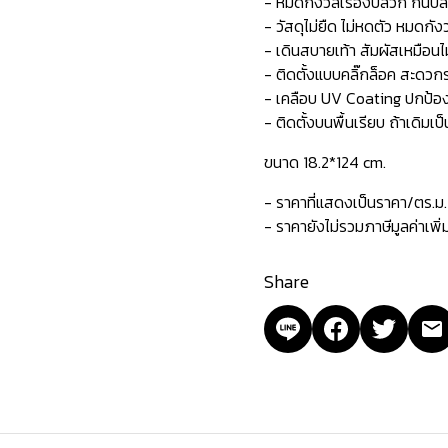
- หมดกังวลเรื่องปลวก กันป
- วัสดุไม่ยืด ไม่หดตัว หมดกังว
- เดินสบายเท้า สัมผัสเหมือนไม
- ติดตั้งแบบคลิ๊กล็อค สะดวกร
- เคลือบ UV Coating ปกป้องกั
- ติดตั้งบนพื้นเรียบ ถ้าเดิมเป
ขนาด 18.2*124 cm.
- ราคาที่แสดงเป็นราคา/ตร.ม.
- ราคายังไม่รวมภาษีมูลค่าเพิ
Share