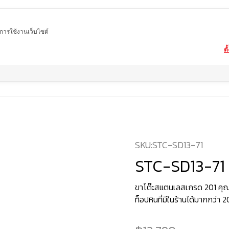
ในการใช้งานเว็บไซต์
ตั
me
สินค้า
โต๊ะอาหารหินอ่อน ขาโต๊ะสแตนเลสเกรด 201 ชุบกันสนิมพิเศษ
STC-SD1
SKU:
STC-SD13-71
STC-SD13-71
ขาโต๊ะสแตนเลสเกรด 201 คุณ
ท็อปหินที่มีในร้านได้มากกว่า 