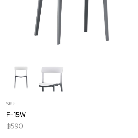
SKU:
F-15W
590