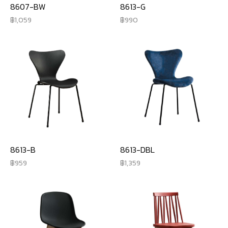
8607-BW
8613-G
1,059
990
8613-B
8613-DBL
959
1,359