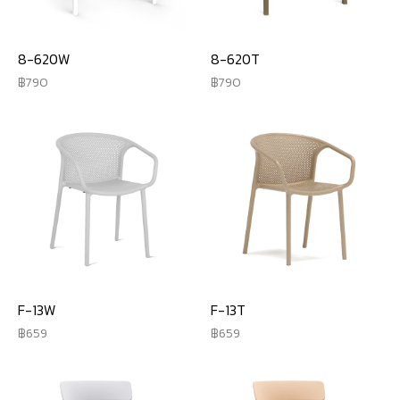
8-620W
8-620T
790
790
F-13W
F-13T
659
659