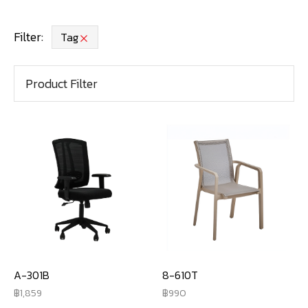
Filter:
Tag
Product Filter
A-301B
8-610T
1,859
990