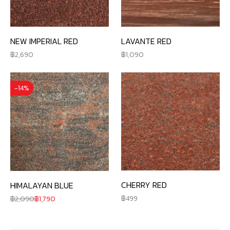
NEW IMPERIAL RED
LAVANTE RED
2,690
1,090
-14%
CHERRY RED
HIMALAYAN BLUE
499
2,090
1,790