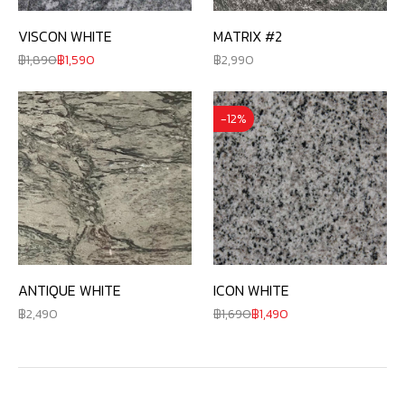
VISCON WHITE
MATRIX #2
1,890
1,590
2,990
-12%
ANTIQUE WHITE
ICON WHITE
2,490
1,690
1,490