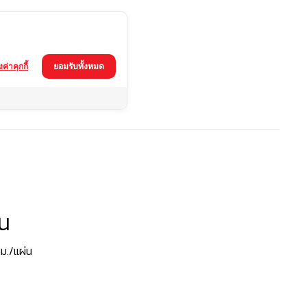
้งค่าคุกกี้
ยอมรับทั้งหมด
ูน
ม./แผ่น