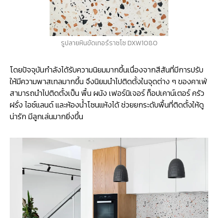
รูปลายหินขัดเทอร์ราซโซ DXW1080
โดยปัจจุบันกำลังได้รับความนิยมมากขึ้นเนื่องจากสีสันที่มีการปรับ
ให้มีความพาสเทลมากขึ้น จึงนิยมนำไปติดตั้งในจุดต่าง ๆ ของคาเฟ่
สามารถนำไปติดตั้งเป็น พื้น ผนัง เฟอร์นิเจอร์ ท็อปเคาน์เตอร์ ครัว
ฝรั่ง ไอซ์แลนด์ และห้องน้ำโซนแห้งได้ ช่วยยกระดับพื้นที่ติดตั้งให้ดู
น่ารัก มีลูกเล่นมากยิ่งขึ้น