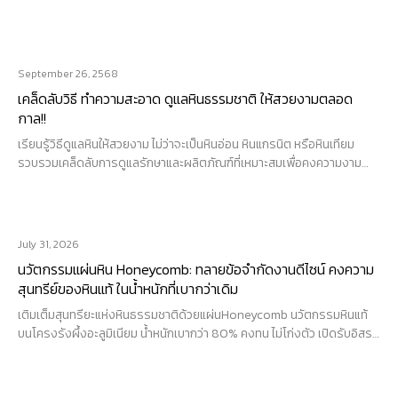
September 26, 2568
เคล็ดลับวิธี ทำความสะอาด ดูแลหินธรรมชาติ ให้สวยงามตลอด
กาล!!
เรียนรู้วิธีดูแลหินให้สวยงาม ไม่ว่าจะเป็นหินอ่อน หินแกรนิต หรือหินเทียม
รวบรวมเคล็ดลับการดูแลรักษาและผลิตภัณฑ์ที่เหมาะสมเพื่อคงความงาม
ของหิน...
Read article
July 31, 2026
นวัตกรรมแผ่นหิน Honeycomb: ทลายข้อจำกัดงานดีไซน์ คงความ
สุนทรีย์ของหินแท้ ในน้ำหนักที่เบากว่าเดิม
เติมเต็มสุนทรียะแห่งหินธรรมชาติด้วยแผ่นHoneycomb นวัตกรรมหินแท้
บนโครงรังผึ้งอะลูมิเนียม น้ำหนักเบากว่า 80% คงทน ไม่โก่งตัว เปิดรับอิสระ
แห่งงานสถาปัตยกรรม...
Read article