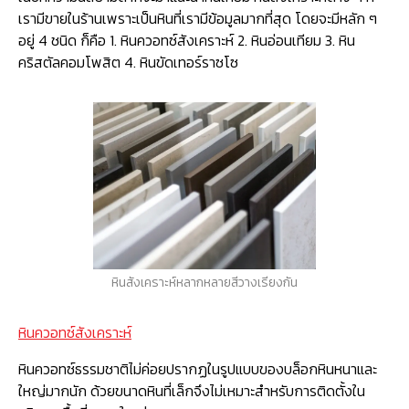
เรามีขายในร้านเพราะเป็นหินที่เรามีข้อมูลมากที่สุด โดยจะมีหลัก ๆ
อยู่ 4 ชนิด ก็คือ 1. หินควอทซ์สังเคราะห์ 2. หินอ่อนเทียม 3. หิน
คริสตัลคอมโพสิต 4. หินขัดเทอร์ราซโซ
หินสังเคราะห์หลากหลายสีวางเรียงกัน
หินควอทซ์สังเคราะห์
หินควอทซ์ธรรมชาติไม่ค่อยปรากฏในรูปแบบของบล็อกหินหนาและ
ใหญ่มากนัก ด้วยขนาดหินที่เล็กจึงไม่เหมาะสำหรับการติดตั้งใน