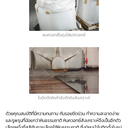
ผงควอทซ์ในถุงใส่แร่ควอทซ์
ใบมีดตัดหินกำลังตัดหินสังเคราะห์
ด้วยคุณสมบัติที่มีความทนทาน กันรอยขีดข่วน ทำความสะอาดง่าย
และรูพรุนที่น้อยกว่าหินธรรมชาติ หินควอทซ์สังเคราะห์จึงเป็นอีกตัว
เลือกหนึ่งที่สูสีกับการเลือกใช้หินธรรมชาติ ซึ่งนิยมนำไปติดตั้งในรูป