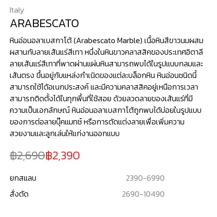
Italy
ARABESCATO
หินอ่อนอลาเบสกาโต้ (Arabescato Marble) เนื้อหินสีขาวนมผสม
ผสานกับลายเส้นแร่สีเทา หนึ่งในหินขาวคลาสสิคของประเทศอิตาลี
ลายเส้นแร่สีเทาที่พาดผ่านแผ่นหินสามารถพบได้ในรูปแบบกลมและ
เส้นตรง ขึ้นอยู่กับแหล่งกำเนิดของแต่ละบล็อกหิน หินอ่อนชนิดนี้
สามารถใช้ได้อเนกประสงค์ และมีความคลาสสิคอยู่เหนือการเวลา
สามารถติดตั้งได้ในทุกพื้นที่ใช้สอย ด้วยลวดลายของเส้นแร่ที่มี
ความเป็นเอกลักษณ์ หินอ่อนอลาเบสกาโต้ถูกพบได้บ่อยในรูปแบบ
ของการต่อลายบุ๊คแมทช์ หรือการตัดแต่งลายเพื่อเพิ่มความ
สวยงามและลูกเล่นให้แก่งานออกแบบ
2,690
2,390
ยกสแลบ
2390
-
6990
สั่งตัด
2690
-
10490