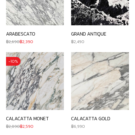
ARABESCATO
GRAND ANTIQUE
2,690
2,390
2,490
-10%
CALACATTA MONET
CALACATTA GOLD
2,890
2,590
6,990