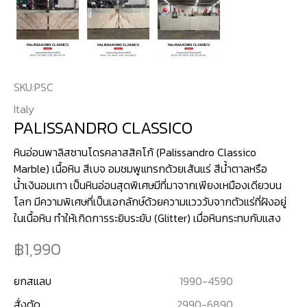
SKU:
PSC
Italy
PALISSANDRO CLASSICO
หินอ่อนพาลิสซานโดรคลาสสิคโก้ (Palissandro Classico
Marble) เนื้อหิน สีเบจ อมชมพูแทรกด้วยเส้นแร่ สีน้ำตาลหรือ
น้ำเงินอมเทา เป็นหินอ่อนสุดพิเศษมีที่มาจากเพียงเหมืองเดียวบน
โลก มีความพิเศษที่เป็นเอกลักษ์ด้วยความแวววับจากตัวแร่ที่ฝังอยู่
ในเนื้อหิน ทำให้เกิดการระยิบระยับ (Glitter) เมื่อหินกระทบกับแสง
1,990
ยกสแลบ
1990
-
4590
สั่งตัด
2990
-
6890