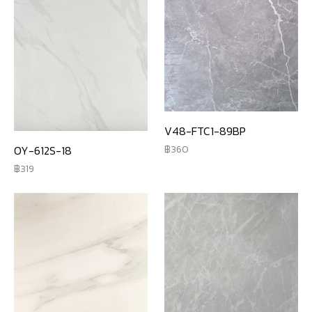
V48-FTC1-89BP
360
OY-612S-18
319