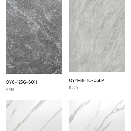
OY4-BFTC-06LP
OY6-125G-6011
279
319