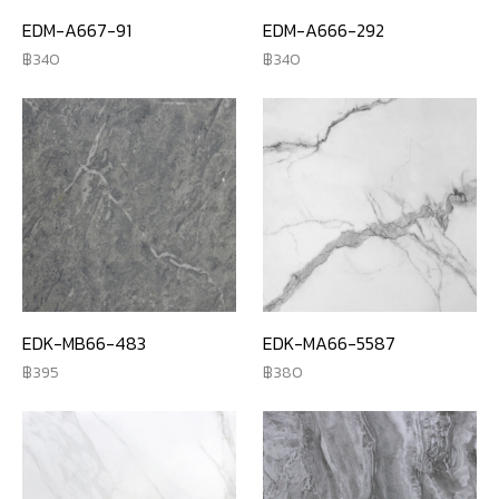
EDM-A667-91
EDM-A666-292
340
340
EDK-MB66-483
EDK-MA66-5587
395
380