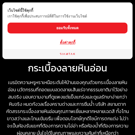
เว็บไซต์นี้ใช้คุกกี้
TH
เราใช้คุกกี้เพื่อประสบการณ์ที่ดีในการใช้งานเว็บไซต์
ยอมรับทั้งหมด
ตั้งค่าคุกกี้
Home
ประเภทสินค้า
กระเบื้อง
กระเบื้องลายหินอ่อน
กระเบื้องลายหินอ่อน
เนรมิตความหรูหราเหนือระดับให้บ้านของคุณด้วยกระเบื้องลายหิน
อ่อน นวัตกรรมที่ถอดแบบลวดลายเส้นแร่จากธรรมชาติมาไว้อย่าง
สมจริง มอบความงามที่ดูแพงแต่แข็งแกร่งและดูแลรักษาง่ายกว่า
หินจริง หมดกังวลเรื่องคราบด่างและการซึมน้ำ บริษัท สยามตาก
คัดสรรกระเบื้องลายหินอ่อนคุณภาพเยี่ยมหลากหลายเฉดสี ทั้งโทน
ขาวสว่างและโทนเข้มขรึม เพื่อตอบโจทย์ทุกดีไซน์การตกแต่ง ไม่ว่า
จะเป็นห้องรับแขกที่ต้องการความโอ่อ่า หรือห้องน้ำที่ต้องการความ
ผ่อนคลาย มั่นใจได้ในคุณภาพและความคุ้มค่าที่เหนือกว่า