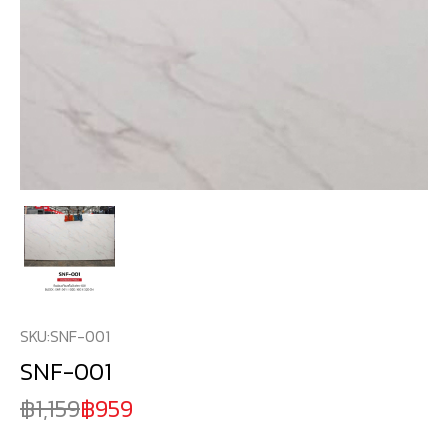
SKU:
SNF-001
SNF-001
1,159
959