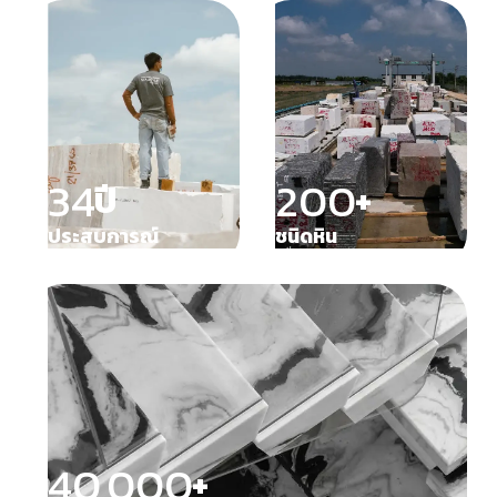
34
200
ปี
+
ประสบการณ์
ชนิดหิน
40,000
+