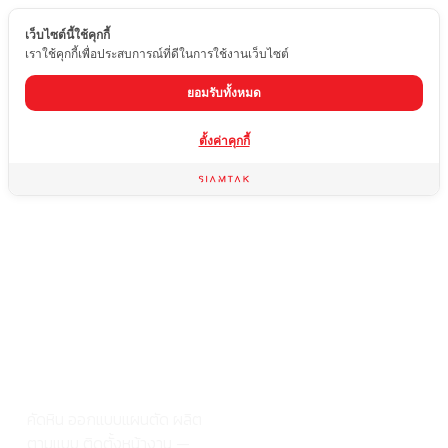
เว็บไซต์นี้ใช้คุกกี้
TH
เราใช้คุกกี้เพื่อประสบการณ์ที่ดีในการใช้งานเว็บไซต์
ยอมรับทั้งหมด
จากแผ่นหิน
ตั้งค่าคุกกี้
ถึงผลงาน
สำเร็จ
ครบจบที่
เดียว ที่สยาม
ตาก
คัดหิน ออกแบบแผนตัด ผลิต
ตามแบบ ติดตั้งหน้างาน —