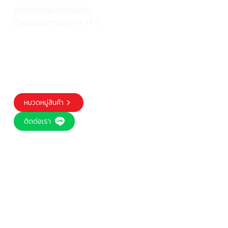
สยามตากดูแลทุกขั้นตอน
ด้วยประสบการณ์กว่า 34 ปี
หมวดหมู่สินค้า
ติดต่อเรา
Our trusted customers