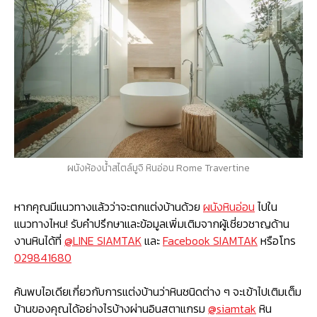
ผนังห้องน้ำสไตล์มูจิ หินอ่อน Rome Travertine
หากคุณมีแนวทางแล้วว่าจะตกแต่งบ้านด้วย
ผนังหินอ่อน
ไปใน
แนวทางไหน! รับคำปรึกษาและข้อมูลเพิ่มเติมจากผู้เชี่ยวชาญด้าน
งานหินได้ที่
@LINE SIAMTAK
และ
Facebook SIAMTAK
หรือโทร
029841680
ค้นพบไอเดียเกี่ยวกับการแต่งบ้านว่าหินชนิดต่าง ๆ จะเข้าไปเติมเต็ม
บ้านของคุณได้อย่างไรบ้างผ่านอินสตาแกรม
@siamtak
หิน