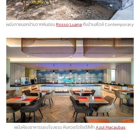
ผนังภายนอกบ้านจากหินอ่อน
Rosso Luana
กับบ้านสไตล์ Contemporary
ผนังห้องอาหารของโรงแรม หินควอร์ตไซต์สีฟ้า
Azul Macaubas