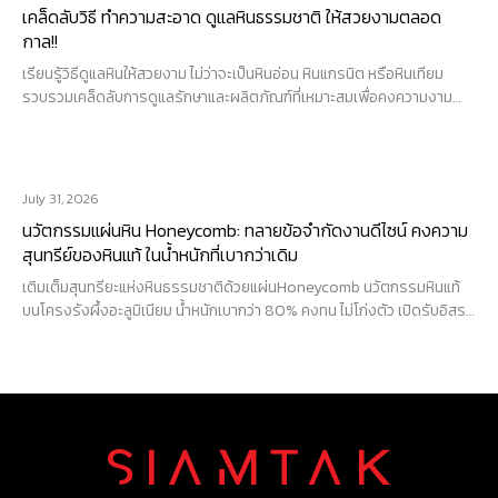
เคล็ดลับวิธี ทำความสะอาด ดูแลหินธรรมชาติ ให้สวยงามตลอด
กาล!!
เรียนรู้วิธีดูแลหินให้สวยงาม ไม่ว่าจะเป็นหินอ่อน หินแกรนิต หรือหินเทียม
รวบรวมเคล็ดลับการดูแลรักษาและผลิตภัณฑ์ที่เหมาะสมเพื่อคงความงาม
ของหิน...
Read article
July 31, 2026
นวัตกรรมแผ่นหิน Honeycomb: ทลายข้อจำกัดงานดีไซน์ คงความ
สุนทรีย์ของหินแท้ ในน้ำหนักที่เบากว่าเดิม
เติมเต็มสุนทรียะแห่งหินธรรมชาติด้วยแผ่นHoneycomb นวัตกรรมหินแท้
บนโครงรังผึ้งอะลูมิเนียม น้ำหนักเบากว่า 80% คงทน ไม่โก่งตัว เปิดรับอิสระ
แห่งงานสถาปัตยกรรม...
Read article