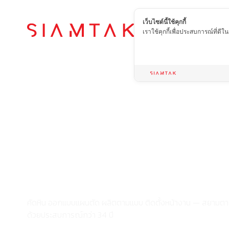
เว็บไซต์นี้ใช้คุกกี้
เราใช้คุกกี้เพื่อประสบการณ์ที่ดี
จากแผ่นหินถึงผ
สำเร็จ
ครบจบที่เดียว ที
คัดหิน ออกแบบแผนตัด ผลิตตามแบบ ติดตั้งหน้างาน — สยามตา
ด้วยประสบการณ์กว่า 34 ปี