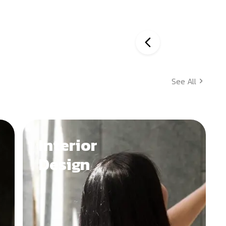
See All
Interior
Design