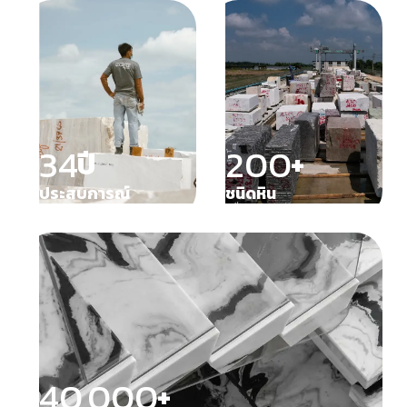
34
200
ปี
+
ประสบการณ์
ชนิดหิน
40,000
+