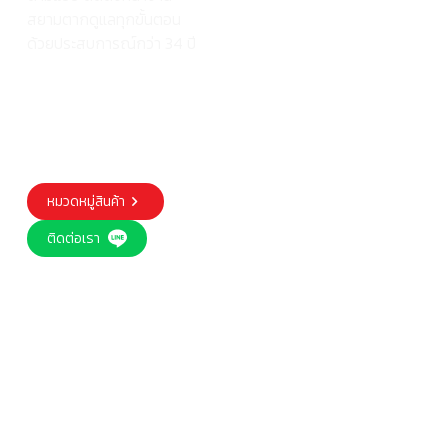
สยามตากดูแลทุกขั้นตอน
ด้วยประสบการณ์กว่า 34 ปี
หมวดหมู่สินค้า
ติดต่อเรา
Our trusted customers