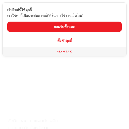
เว็บไซต์นี้ใช้คุกกี้
TH
เราใช้คุกกี้เพื่อประสบการณ์ที่ดีในการใช้งานเว็บไซต์
ยอมรับทั้งหมด
จากแผ่นหิน
ตั้งค่าคุกกี้
ถึงผลงาน
สำเร็จ
ครบจบที่
เดียว ที่สยาม
ตาก
คัดหิน ออกแบบแผนตัด ผลิต
ตามแบบ ติดตั้งหน้างาน —